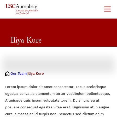
Skip
to
content
Iliya Kure
Bass Lab Research Fellow
Our Team
Iliya Kure
Lorem ipsum dolor sit amet consectetur. Lacus scelerisque
egestas convallis elementum tortor vestibulum pellentesque.
A quisque quis ipsum vulputate lorem. Duis nunc eu ut
posuere consequat egestas vitae erat. Dignissim at in augue
cursus massa ac id turpis non. Senectus sed dictum enim