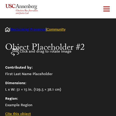
Skip
to
content
Reclaiming Presence
Community
Object Placeholder #2
Click and drag to rotate image
Contributed by:
First Last Name Placeholder
Dimensions:
L x W: 51 × 15 in. (129.5 × 38.1 cm)
Region:
Example Region
Cite this object