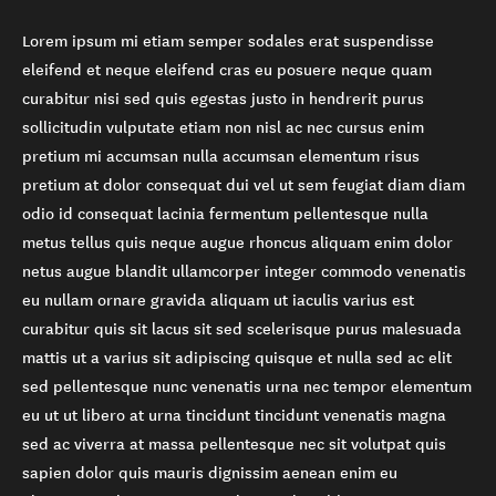
Lorem ipsum mi etiam semper sodales erat suspendisse
eleifend et neque eleifend cras eu posuere neque quam
curabitur nisi sed quis egestas justo in hendrerit purus
sollicitudin vulputate etiam non nisl ac nec cursus enim
pretium mi accumsan nulla accumsan elementum risus
pretium at dolor consequat dui vel ut sem feugiat diam diam
odio id consequat lacinia fermentum pellentesque nulla
metus tellus quis neque augue rhoncus aliquam enim dolor
netus augue blandit ullamcorper integer commodo venenatis
eu nullam ornare gravida aliquam ut iaculis varius est
curabitur quis sit lacus sit sed scelerisque purus malesuada
mattis ut a varius sit adipiscing quisque et nulla sed ac elit
sed pellentesque nunc venenatis urna nec tempor elementum
eu ut ut libero at urna tincidunt tincidunt venenatis magna
sed ac viverra at massa pellentesque nec sit volutpat quis
sapien dolor quis mauris dignissim aenean enim eu