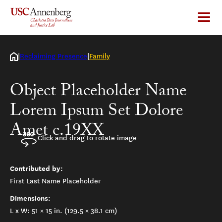
Skip
to
content
Reclaiming Presence
Family
Object Placeholder Name
Lorem Ipsum Set Dolore
Amet c.19XX
Click and drag to rotate image
Contributed by:
First Last Name Placeholder
Dimensions:
L x W: 51 × 15 in. (129.5 × 38.1 cm)